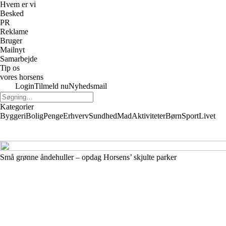
Hvem er vi
Besked
PR
Reklame
Bruger
Mailnyt
Samarbejde
Tip os
vores horsens
Login
Tilmeld nu
Nyhedsmail
Kategorier
Byggeri
Bolig
Penge
Erhverv
Sundhed
Mad
Aktiviteter
Børn
Sport
Livet
Små grønne åndehuller – opdag Horsens’ skjulte parker