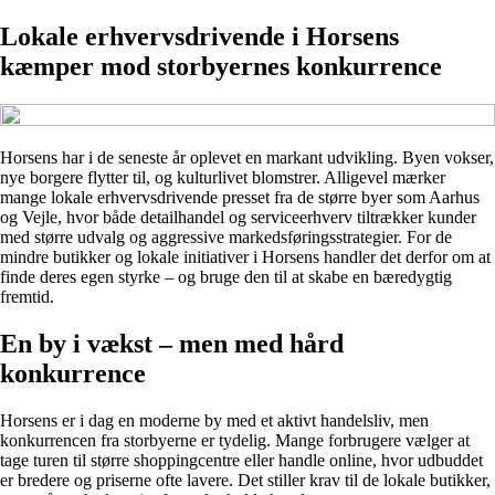
Lokale erhvervsdrivende i Horsens
kæmper mod storbyernes konkurrence
Horsens har i de seneste år oplevet en markant udvikling. Byen vokser,
nye borgere flytter til, og kulturlivet blomstrer. Alligevel mærker
mange lokale erhvervsdrivende presset fra de større byer som Aarhus
og Vejle, hvor både detailhandel og serviceerhverv tiltrækker kunder
med større udvalg og aggressive markedsføringsstrategier. For de
mindre butikker og lokale initiativer i Horsens handler det derfor om at
finde deres egen styrke – og bruge den til at skabe en bæredygtig
fremtid.
En by i vækst – men med hård
konkurrence
Horsens er i dag en moderne by med et aktivt handelsliv, men
konkurrencen fra storbyerne er tydelig. Mange forbrugere vælger at
tage turen til større shoppingcentre eller handle online, hvor udbuddet
er bredere og priserne ofte lavere. Det stiller krav til de lokale butikker,