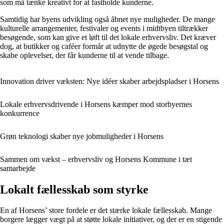
som må tænke kreativt for at fastholde kunderne.
Samtidig har byens udvikling også åbnet nye muligheder. De mange
kulturelle arrangementer, festivaler og events i midtbyen tiltrækker
besøgende, som kan give et løft til det lokale erhvervsliv. Det kræver
dog, at butikker og caféer formår at udnytte de øgede besøgstal og
skabe oplevelser, der får kunderne til at vende tilbage.
Innovation driver væksten: Nye idéer skaber arbejdspladser i Horsens
Lokale erhvervsdrivende i Horsens kæmper mod storbyernes
konkurrence
Grøn teknologi skaber nye jobmuligheder i Horsens
Sammen om vækst – erhvervsliv og Horsens Kommune i tæt
samarbejde
Lokalt fællesskab som styrke
En af Horsens’ store fordele er det stærke lokale fællesskab. Mange
borgere lægger vægt på at støtte lokale initiativer, og der er en stigende