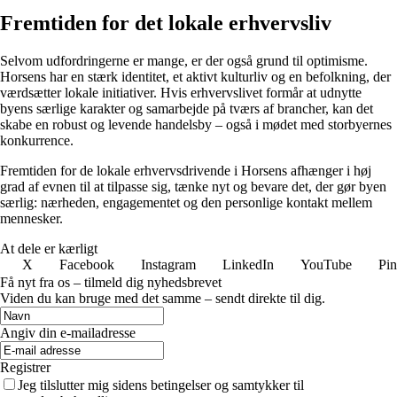
Fremtiden for det lokale erhvervsliv
Selvom udfordringerne er mange, er der også grund til optimisme.
Horsens har en stærk identitet, et aktivt kulturliv og en befolkning, der
værdsætter lokale initiativer. Hvis erhvervslivet formår at udnytte
byens særlige karakter og samarbejde på tværs af brancher, kan det
skabe en robust og levende handelsby – også i mødet med storbyernes
konkurrence.
Fremtiden for de lokale erhvervsdrivende i Horsens afhænger i høj
grad af evnen til at tilpasse sig, tænke nyt og bevare det, der gør byen
særlig: nærheden, engagementet og den personlige kontakt mellem
mennesker.
At dele er kærligt
X
Facebook
Instagram
LinkedIn
YouTube
Pin
Få nyt fra os – tilmeld dig nyhedsbrevet
Viden du kan bruge med det samme – sendt direkte til dig.
Angiv din e-mailadresse
Registrer
Jeg tilslutter mig sidens betingelser og samtykker til