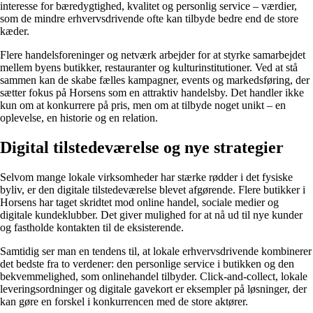
interesse for bæredygtighed, kvalitet og personlig service – værdier,
som de mindre erhvervsdrivende ofte kan tilbyde bedre end de store
kæder.
Flere handelsforeninger og netværk arbejder for at styrke samarbejdet
mellem byens butikker, restauranter og kulturinstitutioner. Ved at stå
sammen kan de skabe fælles kampagner, events og markedsføring, der
sætter fokus på Horsens som en attraktiv handelsby. Det handler ikke
kun om at konkurrere på pris, men om at tilbyde noget unikt – en
oplevelse, en historie og en relation.
Digital tilstedeværelse og nye strategier
Selvom mange lokale virksomheder har stærke rødder i det fysiske
byliv, er den digitale tilstedeværelse blevet afgørende. Flere butikker i
Horsens har taget skridtet mod online handel, sociale medier og
digitale kundeklubber. Det giver mulighed for at nå ud til nye kunder
og fastholde kontakten til de eksisterende.
Samtidig ser man en tendens til, at lokale erhvervsdrivende kombinerer
det bedste fra to verdener: den personlige service i butikken og den
bekvemmelighed, som onlinehandel tilbyder. Click-and-collect, lokale
leveringsordninger og digitale gavekort er eksempler på løsninger, der
kan gøre en forskel i konkurrencen med de store aktører.