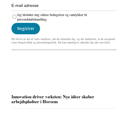
Jeg tilslutter mig sidens betingelser og samtykker til
persondatabehandling.
Registrer
Du bliver en del af vores mailliste, når du tilmelder dig, og det indebærer, at du accepterer
vores brugervilkår og persondatapolitik. Du kan naturligvis afmelde dig når som helst.
Innovation driver væksten: Nye idéer skaber
arbejdspladser i Horsens