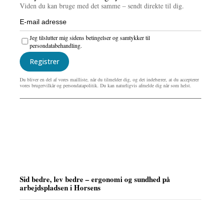
Viden du kan bruge med det samme – sendt direkte til dig.
Jeg tilslutter mig sidens betingelser og samtykker til
persondatabehandling.
Registrer
Du bliver en del af vores mailliste, når du tilmelder dig, og det indebærer, at du accepterer
vores brugervilkår og persondatapolitik. Du kan naturligvis afmelde dig når som helst.
Sid bedre, lev bedre – ergonomi og sundhed på
arbejdspladsen i Horsens