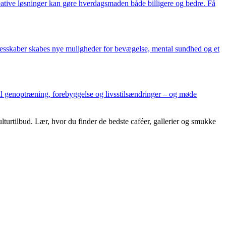
ative løsninger kan gøre hverdagsmaden både billigere og bedre. Få
llesskaber skabes nye muligheder for bevægelse, mental sundhed og et
il genoptræning, forebyggelse og livsstilsændringer – og møde
turtilbud. Lær, hvor du finder de bedste caféer, gallerier og smukke