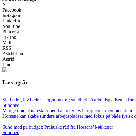
X
Facebook
Instagram
LinkedIn
YouTube
Pinterest
TikTok
Mail
RSS
Astrid Lind
Astrid
Lind
Læs også:
Sid bedre, lev bedre – ergonomi og sundhed på arbejdspladsen i Hors
Sundhed
Mange timer foran skærmen kan mærkes i kroppen – men med de rette
Horsens kan skabe sundere arbejdspladser med fokus på både fysisk o
Sund mad på budget: Praktiske råd fra Horsens’ køkkener
Sundhed