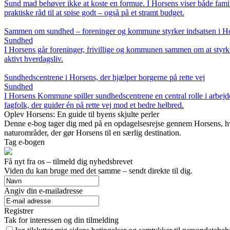
Sund mad behøver ikke at koste en formue. I Horsens viser både fami
praktiske råd til at spise godt – også på et stramt budget.
Sammen om sundhed – foreninger og kommune styrker indsatsen i H
Sundhed
I Horsens går foreninger, frivillige og kommunen sammen om at styrke
aktivt hverdagsliv.
Sundhedscentrene i Horsens, der hjælper borgerne på rette vej
Sundhed
I Horsens Kommune spiller sundhedscentrene en central rolle i arbejd
fagfolk, der guider én på rette vej mod et bedre helbred.
Oplev Horsens: En guide til byens skjulte perler
Denne e-bog tager dig med på en opdagelsesrejse gennem Horsens, hvor 
naturområder, der gør Horsens til en særlig destination.
Tag e-bogen
Få nyt fra os – tilmeld dig nyhedsbrevet
Viden du kan bruge med det samme – sendt direkte til dig.
Angiv din e-mailadresse
Registrer
Tak for interessen og din tilmelding