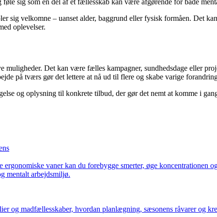
 føle sig som en del af et fællesskab kan være afgørende for både ment
øler sig velkomne – uanset alder, baggrund eller fysisk formåen. Det kan
med oplevelser.
e muligheder. Det kan være fælles kampagner, sundhedsdage eller proje
ejde på tværs gør det lettere at nå ud til flere og skabe varige forandring
else og oplysning til konkrete tilbud, der gør det nemt at komme i ga
ens
 ergonomiske vaner kan du forebygge smerter, øge koncentrationen og
g mentalt arbejdsmiljø.
lier og madfællesskaber, hvordan planlægning, sæsonens råvarer og kre