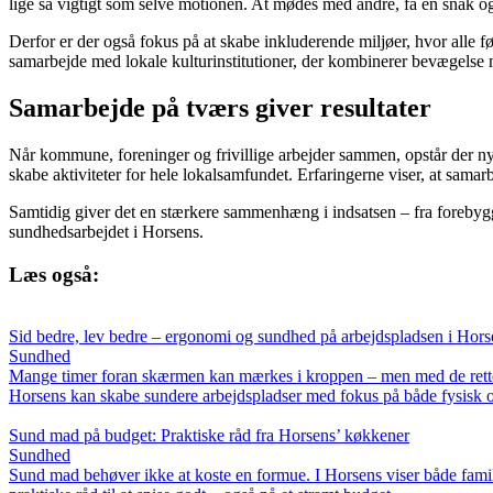
lige så vigtigt som selve motionen. At mødes med andre, få en snak og
Derfor er der også fokus på at skabe inkluderende miljøer, hvor alle f
samarbejde med lokale kulturinstitutioner, der kombinerer bevægelse 
Samarbejde på tværs giver resultater
Når kommune, foreninger og frivillige arbejder sammen, opstår der ny
skabe aktiviteter for hele lokalsamfundet. Erfaringerne viser, at samarb
Samtidig giver det en stærkere sammenhæng i indsatsen – fra forebygg
sundhedsarbejdet i Horsens.
Læs også:
Sid bedre, lev bedre – ergonomi og sundhed på arbejdspladsen i Hors
Sundhed
Mange timer foran skærmen kan mærkes i kroppen – men med de rette
Horsens kan skabe sundere arbejdspladser med fokus på både fysisk o
Sund mad på budget: Praktiske råd fra Horsens’ køkkener
Sundhed
Sund mad behøver ikke at koste en formue. I Horsens viser både fami