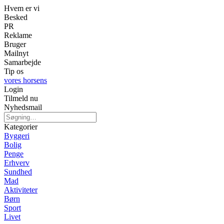
Hvem er vi
Besked
PR
Reklame
Bruger
Mailnyt
Samarbejde
Tip os
vores horsens
Login
Tilmeld nu
Nyhedsmail
Kategorier
Byggeri
Bolig
Penge
Erhverv
Sundhed
Mad
Aktiviteter
Børn
Sport
Livet