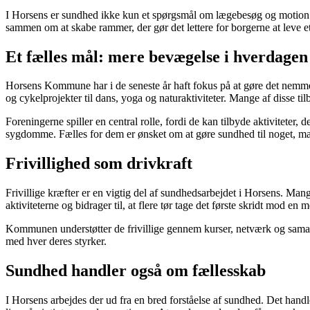
I Horsens er sundhed ikke kun et spørgsmål om lægebesøg og motion –
sammen om at skabe rammer, der gør det lettere for borgerne at leve et 
Et fælles mål: mere bevægelse i hverdagen
Horsens Kommune har i de seneste år haft fokus på at gøre det nemme
og cykelprojekter til dans, yoga og naturaktiviteter. Mange af disse 
Foreningerne spiller en central rolle, fordi de kan tilbyde aktiviteter
sygdomme. Fælles for dem er ønsket om at gøre sundhed til noget, ma
Frivillighed som drivkraft
Frivillige kræfter er en vigtig del af sundhedsarbejdet i Horsens. Man
aktiviteterne og bidrager til, at flere tør tage det første skridt mod en me
Kommunen understøtter de frivillige gennem kurser, netværk og samarbe
med hver deres styrker.
Sundhed handler også om fællesskab
I Horsens arbejdes der ud fra en bred forståelse af sundhed. Det handl