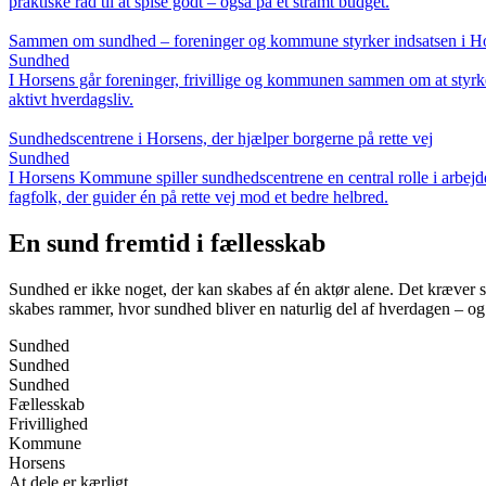
praktiske råd til at spise godt – også på et stramt budget.
Sammen om sundhed – foreninger og kommune styrker indsatsen i H
Sundhed
I Horsens går foreninger, frivillige og kommunen sammen om at styrke
aktivt hverdagsliv.
Sundhedscentrene i Horsens, der hjælper borgerne på rette vej
Sundhed
I Horsens Kommune spiller sundhedscentrene en central rolle i arbejd
fagfolk, der guider én på rette vej mod et bedre helbred.
En sund fremtid i fællesskab
Sundhed er ikke noget, der kan skabes af én aktør alene. Det kræver s
skabes rammer, hvor sundhed bliver en naturlig del af hverdagen – og 
Sundhed
Sundhed
Sundhed
Fællesskab
Frivillighed
Kommune
Horsens
At dele er kærligt