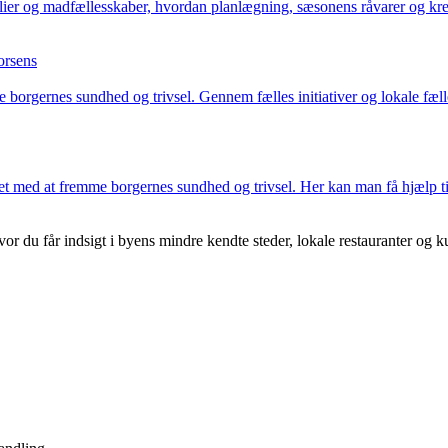
lier og madfællesskaber, hvordan planlægning, sæsonens råvarer og kre
orsens
 borgernes sundhed og trivsel. Gennem fælles initiativer og lokale fæ
et med at fremme borgernes sundhed og trivsel. Her kan man få hjælp t
du får indsigt i byens mindre kendte steder, lokale restauranter og kul