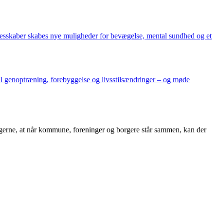
llesskaber skabes nye muligheder for bevægelse, mental sundhed og et
il genoptræning, forebyggelse og livsstilsændringer – og møde
ingerne, at når kommune, foreninger og borgere står sammen, kan der