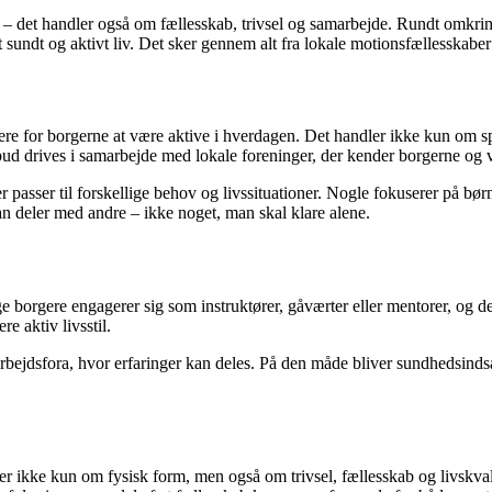
 det handler også om fællesskab, trivsel og samarbejde. Rundt omkrin
sundt og aktivt liv. Det sker gennem alt fra lokale motionsfællesskaber t
re for borgerne at være aktive i hverdagen. Det handler ikke kun om s
tilbud drives i samarbejde med lokale foreninger, der kender borgerne o
, der passer til forskellige behov og livssituationer. Nogle fokuserer på 
n deler med andre – ikke noget, man skal klare alene.
ge borgere engagerer sig som instruktører, gåværter eller mentorer, og de
re aktiv livsstil.
jdsfora, hvor erfaringer kan deles. På den måde bliver sundhedsindsatse
er ikke kun om fysisk form, men også om trivsel, fællesskab og livskval