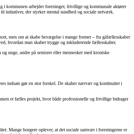
g i kommunen arbejder foreninger, frivillige og kommunale aktører
il initiativer, der styrker mental sundhed og sociale netværk.
port, men om at skabe bevægelse i mange former – fra gåfællesskaber
g ved, hvordan man skaber trygge og inkluderende fællesskaber.
børn og unge, andre på seniorer eller mennesker med kroniske
res indsats gør en stor forskel. De skaber nærvær og kontinuitet i
n et fælles projekt, hvor både professionelle og frivillige bidrager
itet. Mange borgere oplever, at det sociale samvær i foreningerne er