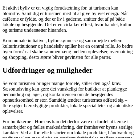
Et aktivt byliv er en vigtig forudsætning for, at turismen kan
blomstre. Samtidig er turismen med til at give bylivet energi. Når
caféerne er fyldte, og der er liv i gaderne, smitter det af på både
lokale og besøgende. Det er en cirkulær effekt, hvor handel, kultur
og turisme understøtter hinanden.
Kommunale initiativer, byforskønnelse og samarbejde mellem
kulturinstitutioner og handelsliv spiller her en central rolle. Jo bedre
byen formår at skabe sammenhæng mellem oplevelser, overnatning
og shopping, desto større bliver gevinsten for alle parter.
Udfordringer og muligheder
Selvom turismen bringer mange fordele, stiller den også krav.
Sæsonudsving kan gøre det vanskeligt for butikker at planlægge
bemanding og lager, og konkurrencen om de besøgendes
opmærksomhed er stor. Samtidig ændrer turisternes adfærd sig –
flere søger bæredygtige produkter, lokale specialiteter og autentiske
oplevelser.
For butikkerne i Horsens kan det derfor være en fordel at tænke i
samarbejder og fælles markedsføring, der fremhæver byens særlige
karakter. Ved at fortælle historier om lokale produkter, håndværk og