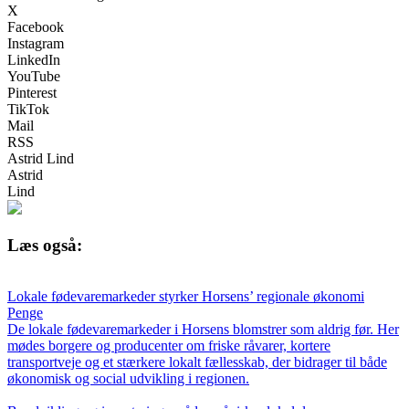
X
Facebook
Instagram
LinkedIn
YouTube
Pinterest
TikTok
Mail
RSS
Astrid Lind
Astrid
Lind
Læs også:
Lokale fødevaremarkeder styrker Horsens’ regionale økonomi
Penge
De lokale fødevaremarkeder i Horsens blomstrer som aldrig før. Her
mødes borgere og producenter om friske råvarer, kortere
transportveje og et stærkere lokalt fællesskab, der bidrager til både
økonomisk og social udvikling i regionen.