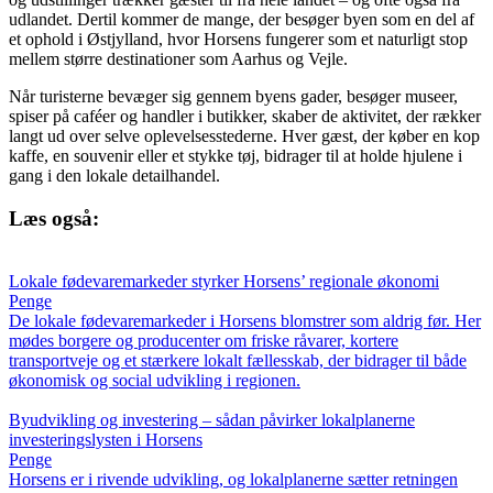
udlandet. Dertil kommer de mange, der besøger byen som en del af
et ophold i Østjylland, hvor Horsens fungerer som et naturligt stop
mellem større destinationer som Aarhus og Vejle.
Når turisterne bevæger sig gennem byens gader, besøger museer,
spiser på caféer og handler i butikker, skaber de aktivitet, der rækker
langt ud over selve oplevelsesstederne. Hver gæst, der køber en kop
kaffe, en souvenir eller et stykke tøj, bidrager til at holde hjulene i
gang i den lokale detailhandel.
Læs også:
Lokale fødevaremarkeder styrker Horsens’ regionale økonomi
Penge
De lokale fødevaremarkeder i Horsens blomstrer som aldrig før. Her
mødes borgere og producenter om friske råvarer, kortere
transportveje og et stærkere lokalt fællesskab, der bidrager til både
økonomisk og social udvikling i regionen.
Byudvikling og investering – sådan påvirker lokalplanerne
investeringslysten i Horsens
Penge
Horsens er i rivende udvikling, og lokalplanerne sætter retningen