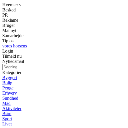
Hvem er vi
Besked
PR
Reklame
Bruger
Mailnyt
Samarbejde
Tip os
vores horsens
Login
Tilmeld nu
Nyhedsmail
Kategorier
Byggeri
Bolig
Penge
Erhverv
Sundhed
Mad
Aktiviteter
Børn
Sport
Livet