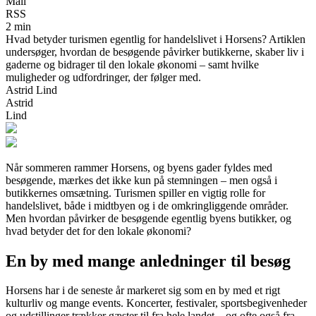
Mail
RSS
2 min
Hvad betyder turismen egentlig for handelslivet i Horsens? Artiklen
undersøger, hvordan de besøgende påvirker butikkerne, skaber liv i
gaderne og bidrager til den lokale økonomi – samt hvilke
muligheder og udfordringer, der følger med.
Astrid Lind
Astrid
Lind
Når sommeren rammer Horsens, og byens gader fyldes med
besøgende, mærkes det ikke kun på stemningen – men også i
butikkernes omsætning. Turismen spiller en vigtig rolle for
handelslivet, både i midtbyen og i de omkringliggende områder.
Men hvordan påvirker de besøgende egentlig byens butikker, og
hvad betyder det for den lokale økonomi?
En by med mange anledninger til besøg
Horsens har i de seneste år markeret sig som en by med et rigt
kulturliv og mange events. Koncerter, festivaler, sportsbegivenheder
og udstillinger trækker gæster til fra hele landet – og ofte også fra