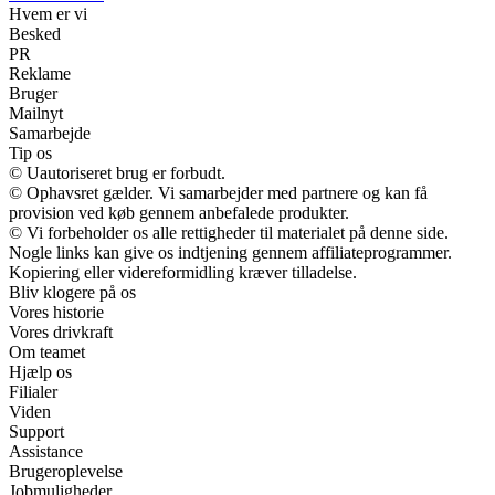
Hvem er vi
Besked
PR
Reklame
Bruger
Mailnyt
Samarbejde
Tip os
© Uautoriseret brug er forbudt.
© Ophavsret gælder. Vi samarbejder med partnere og kan få
provision ved køb gennem anbefalede produkter.
© Vi forbeholder os alle rettigheder til materialet på denne side.
Nogle links kan give os indtjening gennem affiliateprogrammer.
Kopiering eller videreformidling kræver tilladelse.
Bliv klogere på os
Vores historie
Vores drivkraft
Om teamet
Hjælp os
Filialer
Viden
Support
Assistance
Brugeroplevelse
Jobmuligheder