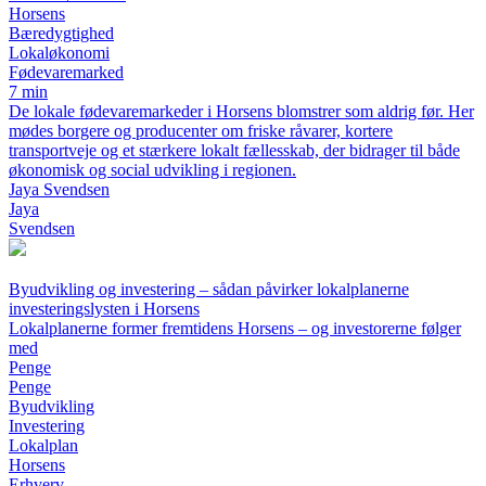
Horsens
Bæredygtighed
Lokaløkonomi
Fødevaremarked
7 min
De lokale fødevaremarkeder i Horsens blomstrer som aldrig før. Her
mødes borgere og producenter om friske råvarer, kortere
transportveje og et stærkere lokalt fællesskab, der bidrager til både
økonomisk og social udvikling i regionen.
Jaya Svendsen
Jaya
Svendsen
Byudvikling og investering – sådan påvirker lokalplanerne
investeringslysten i Horsens
Lokalplanerne former fremtidens Horsens – og investorerne følger
med
Penge
Penge
Byudvikling
Investering
Lokalplan
Horsens
Erhverv