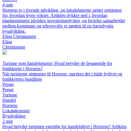
4 min
Horsens er i rivende udvikling, og lokalplanerne sætter retningen
for, hvordan byen vokser. Artiklen dykker ned i, hvordan
planlægningen påvirker investeringslysten, og hvorfor samarbejdet
mellem kommune og erhvervsliv er nøglen til en bæredygtig
byudvikling.
Elina Christiansen
Elina
Christiansen
Turisme som handelsmotor: Hvad betyder de besøgende for
butikkerne i Horsens?
Når turisterne strømmer til Horsens, mærkes det i både bylivet og
butikkernes bundlinje
Penge
Penge
Turisme
Handel
Horsens
Lokaløkonomi
Byudvikling
2 min
Hvad betyder turismen egentlig for handelslivet i Horsens? Artiklen