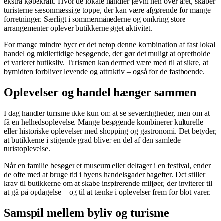
ekstra købekraft. Hvor de lokale handler jævnt hen over året, skaber
turisterne sæsonmæssige toppe, der kan være afgørende for mange
forretninger. Særligt i sommermånederne og omkring store
arrangementer oplever butikkerne øget aktivitet.
For mange mindre byer er det netop denne kombination af fast lokal
handel og midlertidige besøgende, der gør det muligt at opretholde
et varieret butiksliv. Turismen kan dermed være med til at sikre, at
bymidten forbliver levende og attraktiv – også for de fastboende.
Oplevelser og handel hænger sammen
I dag handler turisme ikke kun om at se seværdigheder, men om at
få en helhedsoplevelse. Mange besøgende kombinerer kulturelle
eller historiske oplevelser med shopping og gastronomi. Det betyder,
at butikkerne i stigende grad bliver en del af den samlede
turistoplevelse.
Når en familie besøger et museum eller deltager i en festival, ender
de ofte med at bruge tid i byens handelsgader bagefter. Det stiller
krav til butikkerne om at skabe inspirerende miljøer, der inviterer til
at gå på opdagelse – og til at tænke i oplevelser frem for blot varer.
Samspil mellem byliv og turisme