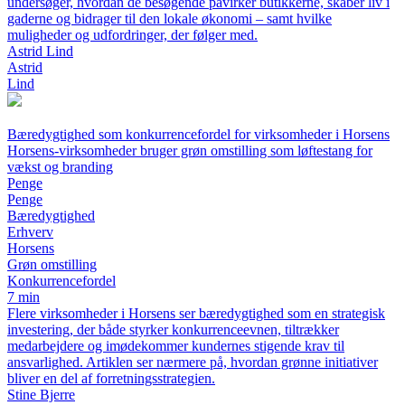
undersøger, hvordan de besøgende påvirker butikkerne, skaber liv i
gaderne og bidrager til den lokale økonomi – samt hvilke
muligheder og udfordringer, der følger med.
Astrid Lind
Astrid
Lind
Bæredygtighed som konkurrencefordel for virksomheder i Horsens
Horsens-virksomheder bruger grøn omstilling som løftestang for
vækst og branding
Penge
Penge
Bæredygtighed
Erhverv
Horsens
Grøn omstilling
Konkurrencefordel
7 min
Flere virksomheder i Horsens ser bæredygtighed som en strategisk
investering, der både styrker konkurrenceevnen, tiltrækker
medarbejdere og imødekommer kundernes stigende krav til
ansvarlighed. Artiklen ser nærmere på, hvordan grønne initiativer
bliver en del af forretningsstrategien.
Stine Bjerre