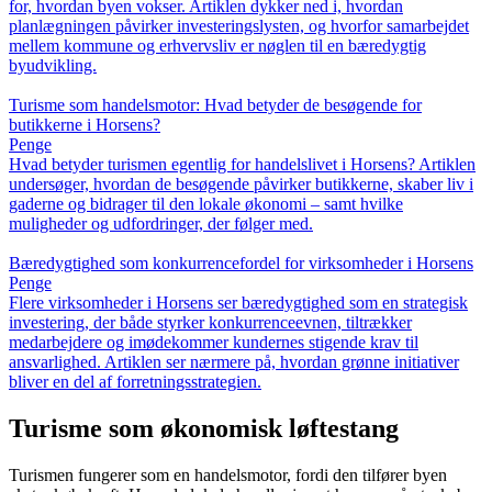
for, hvordan byen vokser. Artiklen dykker ned i, hvordan
planlægningen påvirker investeringslysten, og hvorfor samarbejdet
mellem kommune og erhvervsliv er nøglen til en bæredygtig
byudvikling.
Turisme som handelsmotor: Hvad betyder de besøgende for
butikkerne i Horsens?
Penge
Hvad betyder turismen egentlig for handelslivet i Horsens? Artiklen
undersøger, hvordan de besøgende påvirker butikkerne, skaber liv i
gaderne og bidrager til den lokale økonomi – samt hvilke
muligheder og udfordringer, der følger med.
Bæredygtighed som konkurrencefordel for virksomheder i Horsens
Penge
Flere virksomheder i Horsens ser bæredygtighed som en strategisk
investering, der både styrker konkurrenceevnen, tiltrækker
medarbejdere og imødekommer kundernes stigende krav til
ansvarlighed. Artiklen ser nærmere på, hvordan grønne initiativer
bliver en del af forretningsstrategien.
Turisme som økonomisk løftestang
Turismen fungerer som en handelsmotor, fordi den tilfører byen