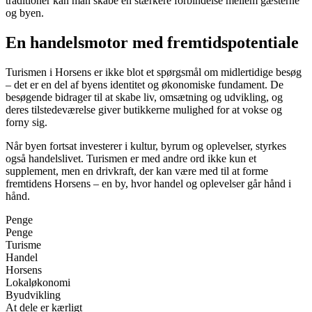
traditioner kan man skabe en stærkere forbindelse mellem gæsterne
og byen.
En handelsmotor med fremtidspotentiale
Turismen i Horsens er ikke blot et spørgsmål om midlertidige besøg
– det er en del af byens identitet og økonomiske fundament. De
besøgende bidrager til at skabe liv, omsætning og udvikling, og
deres tilstedeværelse giver butikkerne mulighed for at vokse og
forny sig.
Når byen fortsat investerer i kultur, byrum og oplevelser, styrkes
også handelslivet. Turismen er med andre ord ikke kun et
supplement, men en drivkraft, der kan være med til at forme
fremtidens Horsens – en by, hvor handel og oplevelser går hånd i
hånd.
Penge
Penge
Turisme
Handel
Horsens
Lokaløkonomi
Byudvikling
At dele er kærligt