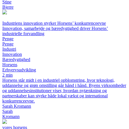
Stine
Bjerre
Industriens innovation styrker Horsens’ konkurrenceevne
Innovation, samarbejde og bæredygtighed driver Horsens’
industrielle forvandling
Penge
Penge
Industri
Innovation
Bæredygtighed
Horsens
Erhvervsudvikling
2 min
Horsens står midt i en industriel opblomstring, hvor teknologi,
uddannelse og grøn omstilling går hånd i hånd. Byens virksomheder
og uddannelsesinstitutioner viser, hvordan nytænkning og
partnerskaber kan styrke både lokal vækst og international
konkurrenceevne.
Sarah Kromann
Sarah
Kromann
vores horsens