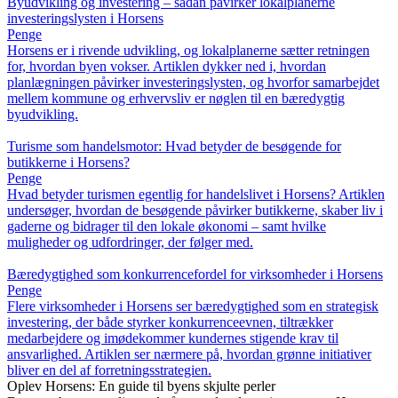
Byudvikling og investering – sådan påvirker lokalplanerne
investeringslysten i Horsens
Penge
Horsens er i rivende udvikling, og lokalplanerne sætter retningen
for, hvordan byen vokser. Artiklen dykker ned i, hvordan
planlægningen påvirker investeringslysten, og hvorfor samarbejdet
mellem kommune og erhvervsliv er nøglen til en bæredygtig
byudvikling.
Turisme som handelsmotor: Hvad betyder de besøgende for
butikkerne i Horsens?
Penge
Hvad betyder turismen egentlig for handelslivet i Horsens? Artiklen
undersøger, hvordan de besøgende påvirker butikkerne, skaber liv i
gaderne og bidrager til den lokale økonomi – samt hvilke
muligheder og udfordringer, der følger med.
Bæredygtighed som konkurrencefordel for virksomheder i Horsens
Penge
Flere virksomheder i Horsens ser bæredygtighed som en strategisk
investering, der både styrker konkurrenceevnen, tiltrækker
medarbejdere og imødekommer kundernes stigende krav til
ansvarlighed. Artiklen ser nærmere på, hvordan grønne initiativer
bliver en del af forretningsstrategien.
Oplev Horsens: En guide til byens skjulte perler